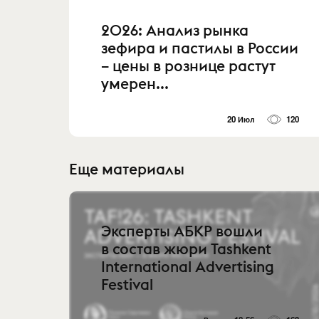
2026: Анализ рынка
зефира и пастилы в России
– цены в рознице растут
умерен...
20 Июл
120
Еще материалы
Эксперты АБКР вошли
в состав жюри Tashkent
International Advertising
Festival