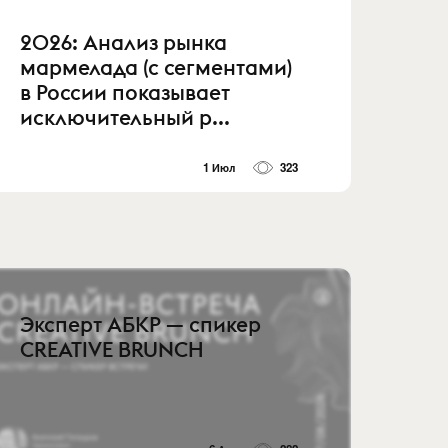
2026: Анализ рынка
мармелада (с сегментами)
в России показывает
исключительный р...
1 Июл
323
Эксперт АБКР — спикер
CREATIVE BRUNCH