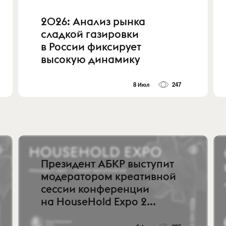
2026: Анализ рынка
сладкой газировки
в России фиксирует
высокую динамику
8 Июл
247
Президент АБКР выступит
модератором креативной
сессии конференции
на HouseHold Expo 2...