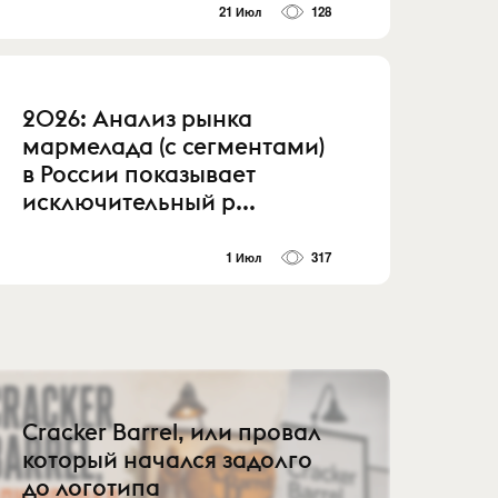
21 Июл
128
2026: Анализ рынка
мармелада (с сегментами)
в России показывает
исключительный р...
1 Июл
317
Cracker Barrel, или провал
который начался задолго
до логотипа