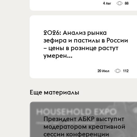
4 Авг
88
2026: Анализ рынка
зефира и пастилы в России
– цены в рознице растут
умерен...
20 Июл
112
Еще материалы
Президент АБКР выступит
модератором креативной
сессии конференции