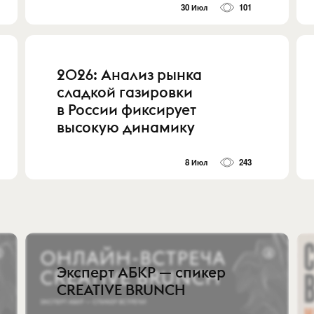
30 Июл
101
2026: Анализ рынка
сладкой газировки
в России фиксирует
высокую динамику
8 Июл
243
Эксперт АБКР — спикер
CREATIVE BRUNCH