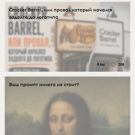
Cracker Barrel, или провал который начался
задолго до логотипа
4 Авг
204
Ваш промпт ничего не стоит?