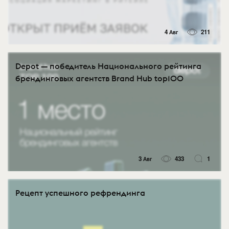
4 Авг
211
Depot — победитель Национального рейтинга
брендинговых агентств Brand Hub top100
3 Авг
433
1
Рецепт успешного рефрендинга