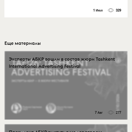
1 Июл
329
Еще материалы
Эксперты АБКР вошли в состав жюри Tashkent
International Advertising Festival
7 Авг
277