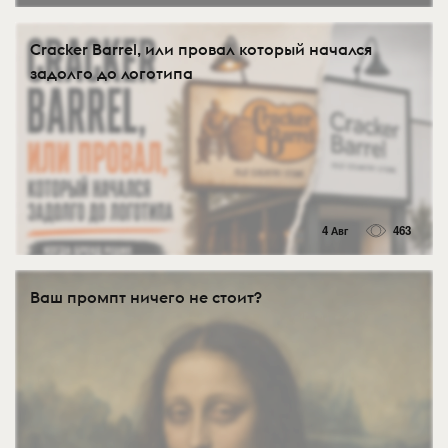
Cracker Barrel, или провал который начался
задолго до логотипа
4 Авг
463
Ваш промпт ничего не стоит?