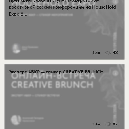
Президент АБКР выступит модератором
креативной сессии конференции на HouseHold
Expo 2...
6 Авг
400
Эксперт АБКР — спикер CREATIVE BRUNCH
6 Авг
359