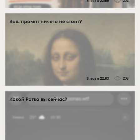
Вчера в 22:06
202
Ваш промпт ничего не стоит?
Вчера в 22:03
208
Какой Ротко вы сейчас?