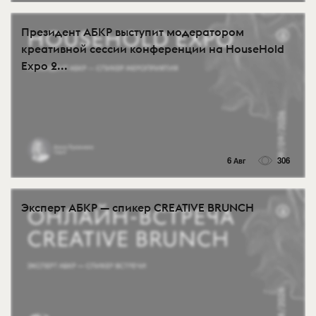
Президент АБКР выступит модератором
креативной сессии конференции на HouseHold
Expo 2...
6 Авг
306
Эксперт АБКР — спикер CREATIVE BRUNCH