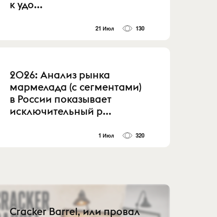
к удо...
21 Июл
130
2026: Анализ рынка
мармелада (с сегментами)
в России показывает
исключительный р...
1 Июл
320
Cracker Barrel, или провал