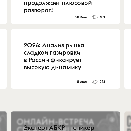
продолжает плюсовой
разворот!
30 Июл
103
2026: Анализ рынка
сладкой газировки
в России фиксирует
высокую динамику
8 Июл
243
Эксперт АБКР — спикер