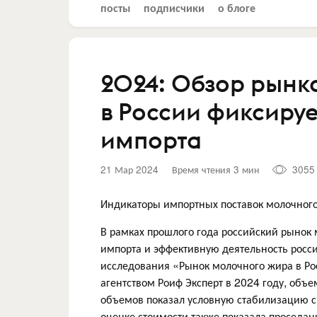
посты
подписчики
о блоге
2024: Обзор рынк
в России фиксируе
импорта
21 Мар 2024
Время чтения 3 мин
3055
Индикаторы импортных поставок молочного
В рамках прошлого года российский рынок
импорта и эффективную деятельность росс
исследования «Рынок молочного жира в Ро
агентством Роиф Эксперт в 2024 году, объ
объемов показал условную стабилизацию 
оценке стоимости также показала проседан