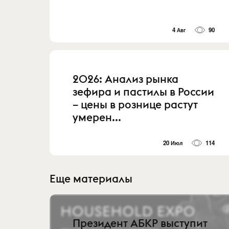
4 Авг
90
2026: Анализ рынка
зефира и пастилы в России
– цены в рознице растут
умерен...
20 Июл
114
Еще материалы
Президент АБКР выступит