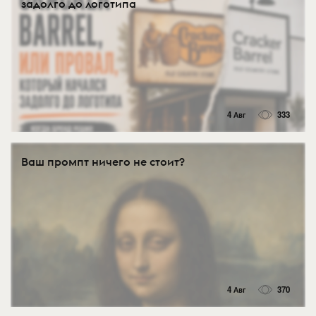
задолго до логотипа
4 Авг
333
Ваш промпт ничего не стоит?
4 Авг
370