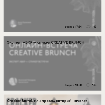
Вчера в 17:54
193
Эксперт АБКР — спикер CREATIVE BRUNCH
Вчера в 13:50
188
Cracker Barrel, или провал который начался