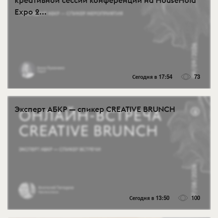
креативной сессии конференции на HouseHold
Expo 2...
Сегодня в 17:54
73
Эксперт АБКР — спикер CREATIVE BRUNCH
Сегодня в 13:50
100