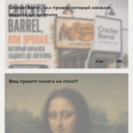
Cracker Barrel, или провал который начался
задолго до логотипа
4 Авг
293
Ваш промпт ничего не стоит?