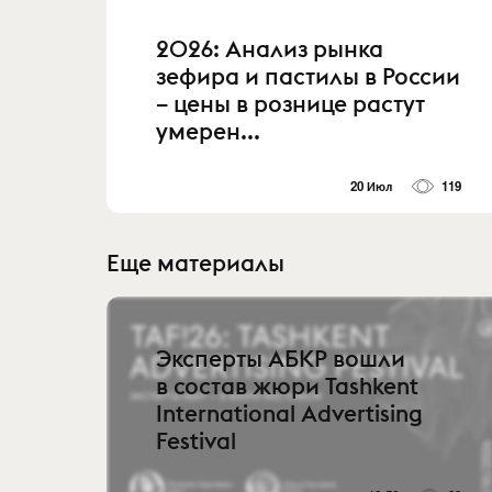
2026: Анализ рынка
зефира и пастилы в России
– цены в рознице растут
умерен...
20 Июл
119
Еще материалы
Эксперты АБКР вошли
в состав жюри Tashkent
International Advertising
Festival