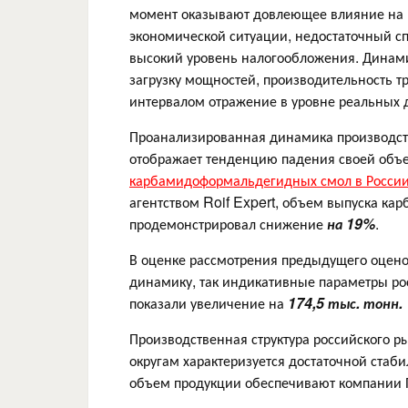
момент оказывают довлеющее влияние на 
экономической ситуации, недостаточный сп
высокий уровень налогообложения. Динами
загрузку мощностей, производительность т
интервалом отражение в уровне реальных 
Проанализированная динамика производс
отображает тенденцию падения своей объе
карбамидоформальдегидных смол в России 
агентством Roif Expert, объем выпуска к
продемонстрировал снижение
на 19%
.
В оценке рассмотрения предыдущего оцено
динамику, так индикативные параметры р
показали увеличение на
174,5 тыс. тонн.
Производственная структура российского
округам характеризуется достаточной стаби
объем продукции обеспечивают компании П