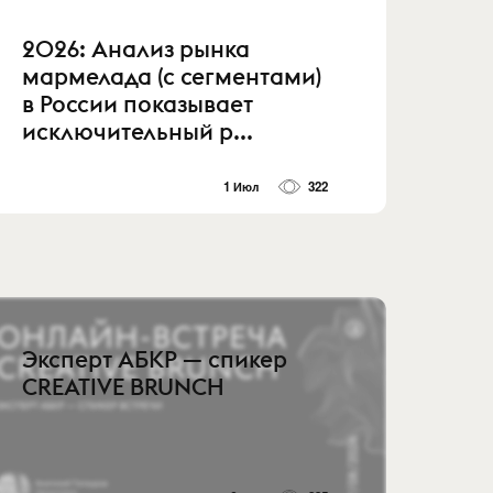
2026: Анализ рынка
мармелада (с сегментами)
в России показывает
исключительный р...
1 Июл
322
Эксперт АБКР — спикер
CREATIVE BRUNCH