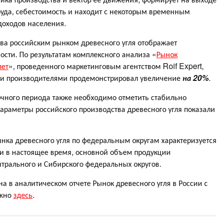
руда, себестоимость и находит с некоторым временным
доходов населения.
а российским рынком древесного угля отображает
сти. По результатам комплексного анализа «
Рынок
лет
», проведенного маркетинговым агентством Roif Expert,
ими производителями продемонстрировал увеличение
на 20%
.
чного периода также необходимо отметить стабильно
раметры российского производства древесного угля показали
ынка древесного угля по федеральным округам характеризуется
к и в настоящее время, основной объем продукции
трального и Сибирского федеральных округов.
 в аналитическом отчете Рынок древесного угля в России с
ожно
здесь
.