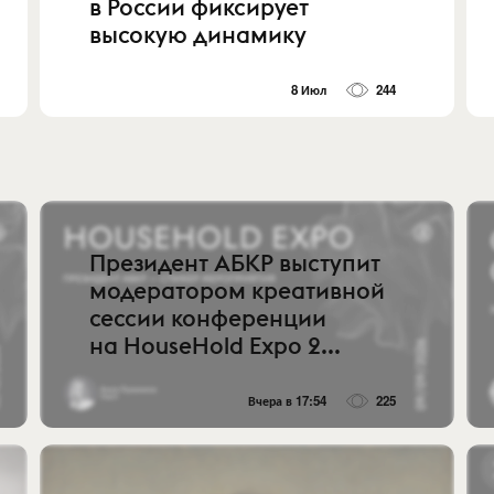
в России фиксирует
высокую динамику
8 Июл
244
Президент АБКР выступит
модератором креативной
сессии конференции
на HouseHold Expo 2...
Вчера в 17:54
225