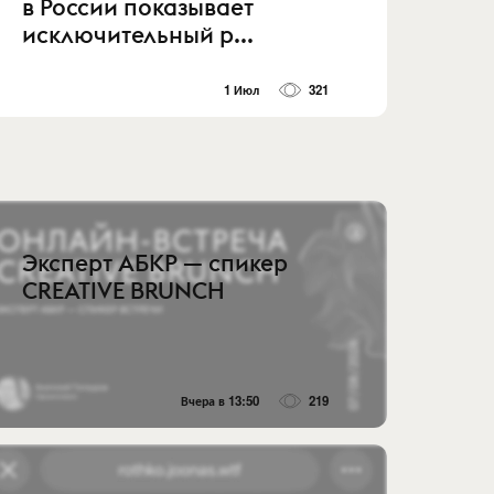
в России показывает
исключительный р...
1 Июл
321
Эксперт АБКР — спикер
CREATIVE BRUNCH
Вчера в 13:50
219