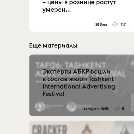
– цены в рознице растут
умерен...
20 Июл
117
Еще материалы
Эксперты АБКР вошли
в состав жюри Tashkent
International Advertising
Festival
Сегодня в 18:56
51