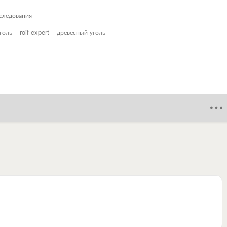
следования
голь
roif expert
древесный уголь