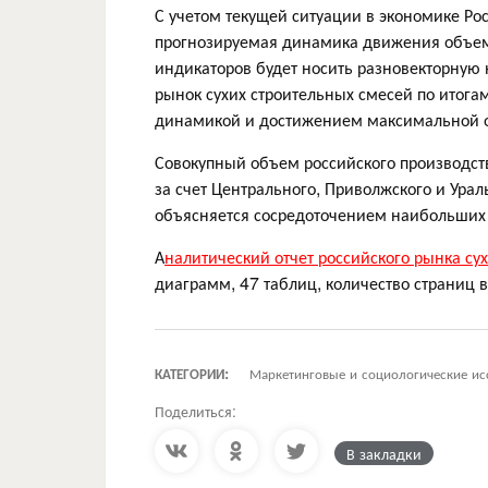
С учетом текущей ситуации в экономике Ро
прогнозируемая динамика движения объемн
индикаторов будет носить разновекторную 
рынок сухих строительных смесей по итога
динамикой и достижением максимальной о
Совокупный объем российского производст
за счет Центрального, Приволжского и Ура
объясняется сосредоточением наибольших
А
налитический отчет российского рынка су
диаграмм, 47 таблиц, количество страниц в
КАТЕГОРИИ:
Маркетинговые и социологические ис
Поделиться:
В закладки