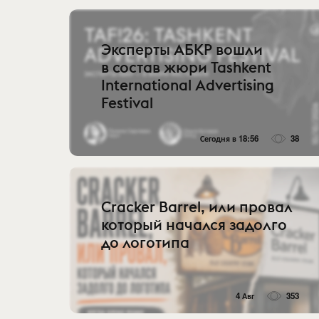
Эксперты АБКР вошли
в состав жюри Tashkent
International Advertising
Festival
Сегодня в 18:56
38
Cracker Barrel, или провал
который начался задолго
до логотипа
4 Авг
353