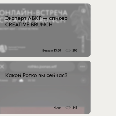
Эксперт АБКР — спикер
CREATIVE BRUNCH
Вчера в 13:50
205
Какой Ротко вы сейчас?
4 Авг
348