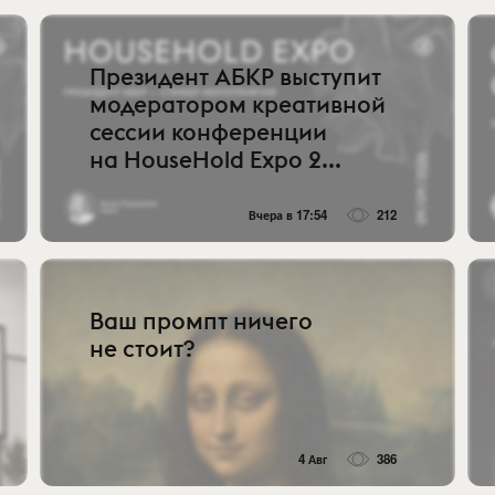
Президент АБКР выступит
модератором креативной
сессии конференции
на HouseHold Expo 2...
Вчера в 17:54
212
Ваш промпт ничего
не стоит?
4 Авг
386