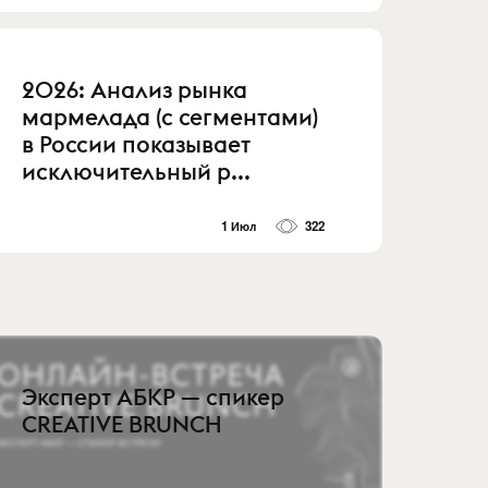
2026: Анализ рынка
мармелада (с сегментами)
в России показывает
исключительный р...
1 Июл
322
Эксперт АБКР — спикер
CREATIVE BRUNCH