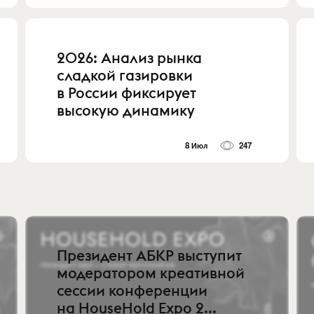
2026: Анализ рынка
сладкой газировки
в России фиксирует
высокую динамику
8 Июл
247
Президент АБКР выступит
модератором креативной
сессии конференции
на HouseHold Expo 2...