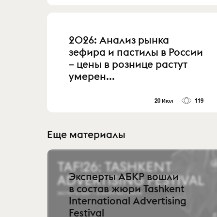
2026: Анализ рынка
зефира и пастилы в России
– цены в рознице растут
умерен...
20 Июл
119
Еще материалы
Эксперты АБКР вошли
в состав жюри Tashkent
International Advertising
Festival