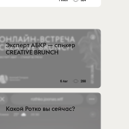
Эксперт АБКР — спикер
CREATIVE BRUNCH
6 Авг
288
Какой Ротко вы сейчас?