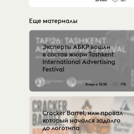
Еще материалы
Эксперты АБКР вошли
в состав жюри Tashkent
International Advertising
Festival
Вчера в 18:56
178
Cracker Barrel, или провал
который начался задолго
до логотипа