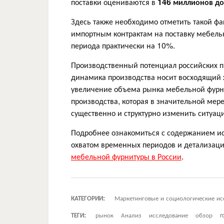
поставки оцениваются в
146 миллионов д
Здесь также необходимо отметить такой фа
импортным контрактам на поставку мебел
периода практически на 10%.
Производственный потенциал российских п
динамика производства носит восходящий х
увеличение объема рынка мебельной фурни
производства, которая в значительной мере
существенно и структурно изменить ситуац
Подробнее ознакомиться с содержанием ис
охватом временных периодов и детализац
мебельной фурнитуры в России
.
КАТЕГОРИИ:
Маркетинговые и социологические ис
ТЕГИ:
рынок
Анализ
исследование
обзор
r