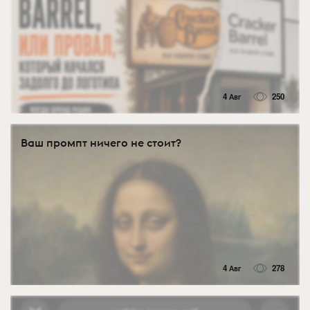
4 Авг
250
Ваш промпт ничего не стоит?
4 Авг
278