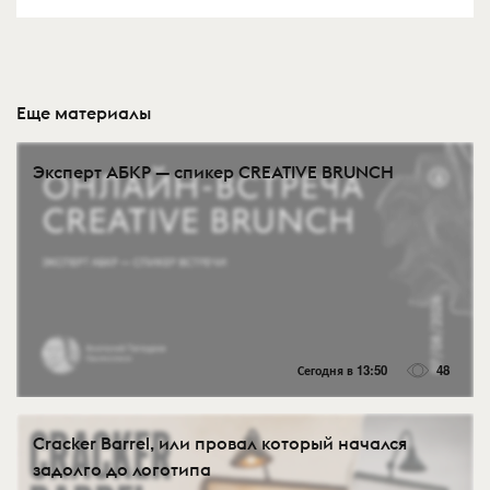
Еще материалы
Эксперт АБКР — спикер CREATIVE BRUNCH
Сегодня в 13:50
48
Cracker Barrel, или провал который начался
задолго до логотипа