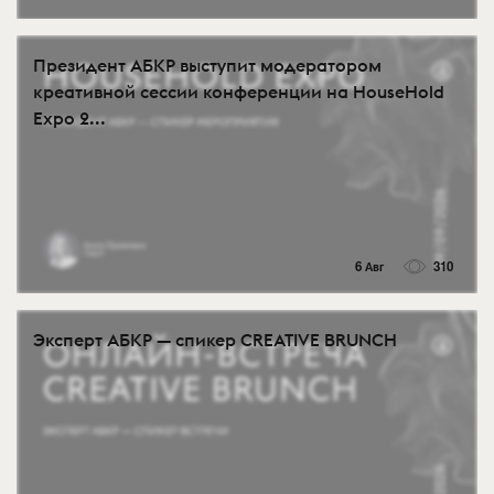
Президент АБКР выступит модератором
креативной сессии конференции на HouseHold
Expo 2...
6 Авг
310
Эксперт АБКР — спикер CREATIVE BRUNCH