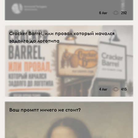
6 Авг
292
Cracker Barrel, или провал который начался
задолго до логотипа
4 Авг
415
Ваш промпт ничего не стоит?