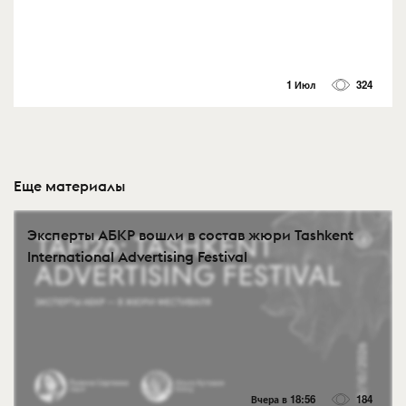
1 Июл
324
Еще материалы
Эксперты АБКР вошли в состав жюри Tashkent
International Advertising Festival
Вчера в 18:56
184