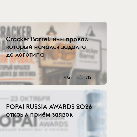
Cracker Barrel, или провал
который начался задолго
до логотипа
4 Авг
312
POPAI RUSSIA AWARDS 2026
открыл приём заявок