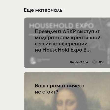
Еще материалы
Президент АБКР выступит
модератором креативной
сессии конференции
на HouseHold Expo 2...
Вчера в 17:54
122
Ваш промпт ничего
не стоит?