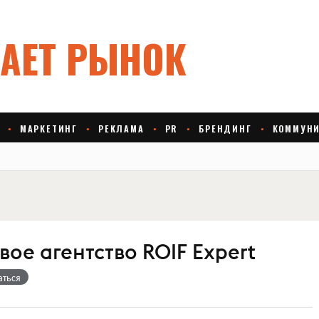
ое агентство ROIF Expert
аться