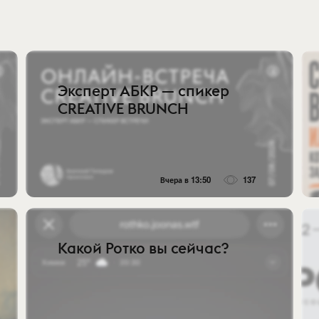
Эксперт АБКР — спикер
CREATIVE BRUNCH
Вчера в 13:50
137
Какой Ротко вы сейчас?