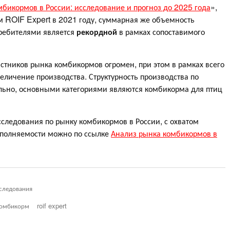
мбикормов в России: исследование и прогноз до 2025 года
»,
м ROIF Expert в 2021 году, суммарная же объемность
ребителями является
рекордной
в рамках сопоставимого
стников рынка комбикормов огромен, при этом в рамках всего
личение производства. Структурность производства по
льно, основными категориями являются комбикорма для птиц
следования по рынку комбикормов в России, с охватом
аполняемости можно по ссылке
Анализ рынка комбикормов в
следования
омбикорм
roif expert