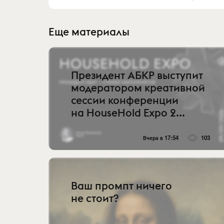
Еще материалы
Президент АБКР выступит
модератором креативной
сессии конференции
на HouseHold Expo 2...
Вчера в 17:54
103
Ваш промпт ничего
не стоит?