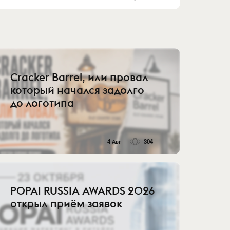
Cracker Barrel, или провал
который начался задолго
до логотипа
4 Авг
304
POPAI RUSSIA AWARDS 2026
открыл приём заявок