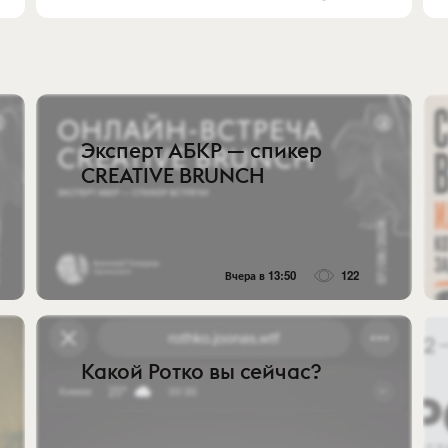
Эксперт АБКР — спикер
CREATIVE BRUNCH
Вчера в 13:50
122
Какой Ротко вы сейчас?