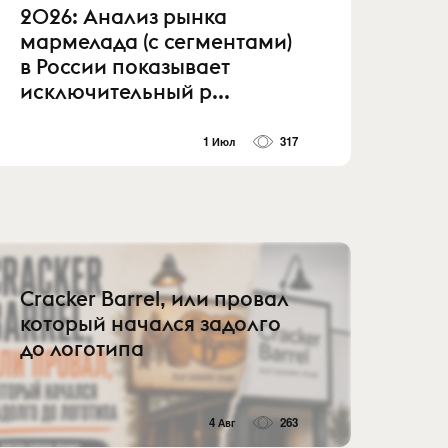
2026: Анализ рынка
мармелада (с сегментами)
в России показывает
исключительный р...
1 Июл
317
Cracker Barrel, или провал
который начался задолго
до логотипа
4 Авг
263