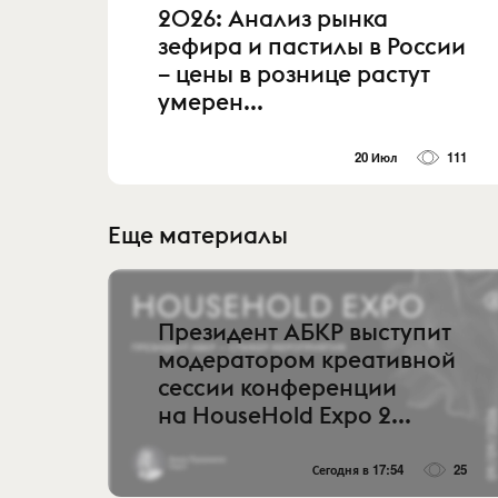
2026: Анализ рынка
зефира и пастилы в России
– цены в рознице растут
умерен...
20 Июл
111
Еще материалы
Президент АБКР выступит
модератором креативной
сессии конференции
на HouseHold Expo 2...
Сегодня в 17:54
25