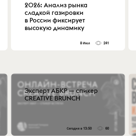
2026: Анализ рынка
сладкой газировки
в России фиксирует
высокую динамику
8 Июл
241
Эксперт АБКР — спикер
CREATIVE BRUNCH
Сегодня в 13:50
60