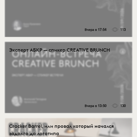
Вчера в 17:54
113
Эксперт АБКР — спикер CREATIVE BRUNCH
Вчера в 13:50
130
Cracker Barrel, или провал который начался
задолго до логотипа