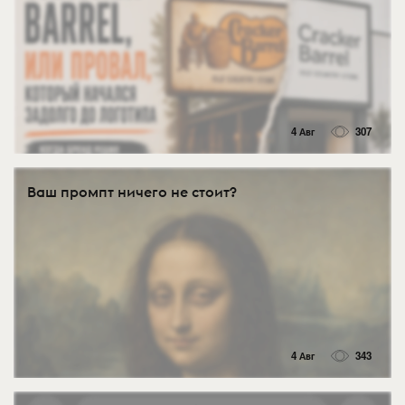
4 Авг
307
Ваш промпт ничего не стоит?
4 Авг
343