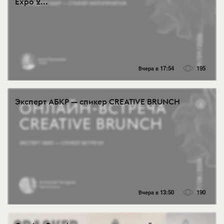
Expo 2...
Вчера в 17:54
195
Эксперт АБКР — спикер CREATIVE BRUNCH
Вчера в 13:50
190