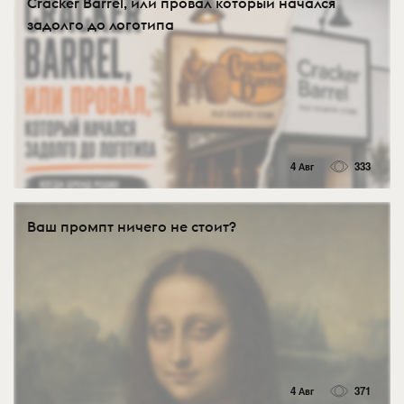
Cracker Barrel, или провал который начался
задолго до логотипа
4 Авг
333
Ваш промпт ничего не стоит?
4 Авг
371