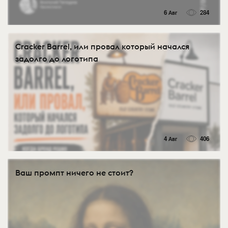
6 Авг
284
Cracker Barrel, или провал который начался
задолго до логотипа
4 Авг
406
Ваш промпт ничего не стоит?