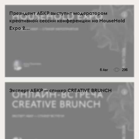
Президент АБКР выступит модератором
креативной сессии конференции на HouseHold
Expo 2...
6 Авг
296
Эксперт АБКР — спикер CREATIVE BRUNCH