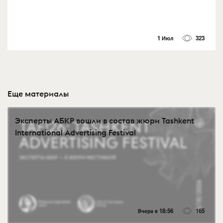
1 Июл
323
Еще материалы
Эксперты АБКР вошли в состав жюри Tashkent
International Advertising Festival
Вчера в 18:56
165