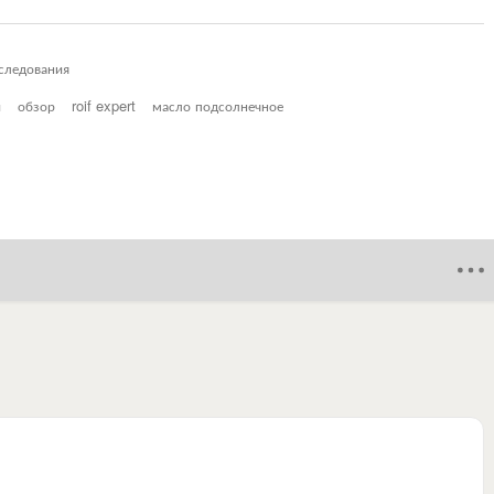
следования
и
обзор
roif expert
масло подсолнечное