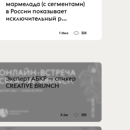
мармелада (с сегментами)
в России показывает
исключительный р...
1 Июл
324
Эксперт АБКР — спикер
CREATIVE BRUNCH
6 Авг
292