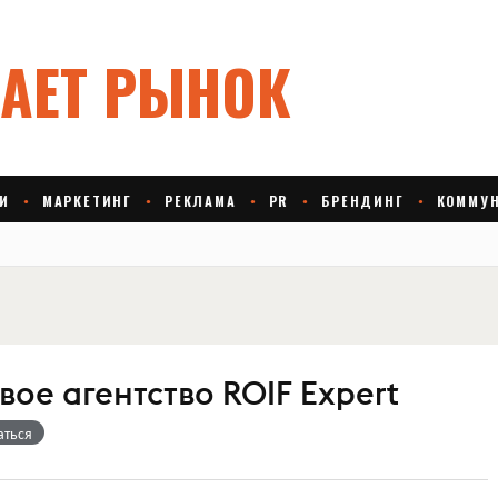
ое агентство ROIF Expert
аться