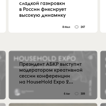
сладкой газировки
в России фиксирует
высокую динамику
8 Июл
247
Президент АБКР выступит
модератором креативной
сессии конференции
на HouseHold Expo 2...
6 Авг
309