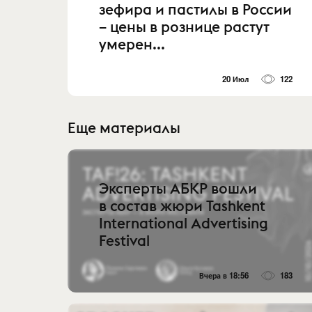
зефира и пастилы в России
– цены в рознице растут
умерен...
20 Июл
122
Еще материалы
Эксперты АБКР вошли
в состав жюри Tashkent
International Advertising
Festival
Вчера в 18:56
183