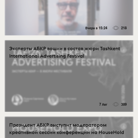
Вчера в 15:24
218
Эксперты АБКР вошли в состав жюри Tashkent
International Advertising Festival
7 Авг
389
Президент АБКР выступит модератором
креативной сессии конференции на HouseHold