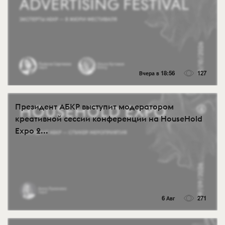
Вчера в 18:56
127
Президент АБКР выступит модератором
креативной сессии конференции на HouseHold
Expo 2...
6 Авг
271