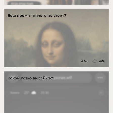
Ваш промпт ничего не стоит?
4 Авг
423
Какой Ротко вы сейчас?