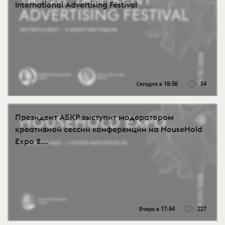
International Advertising Festival
Сегодня в 18:56
54
Президент АБКР выступит модератором
креативной сессии конференции на HouseHold
Expo 2...
Вчера в 17:54
227