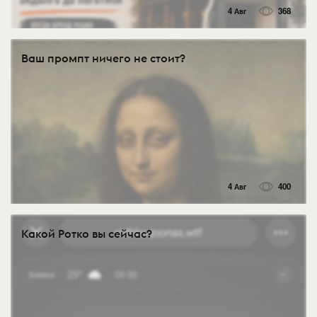
4 Авг
368
Ваш промпт ничего не стоит?
4 Авг
400
Какой Ротко вы сейчас?