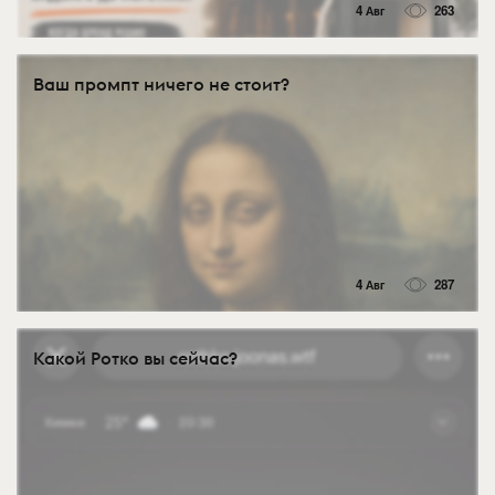
4 Авг
263
Ваш промпт ничего не стоит?
4 Авг
287
Какой Ротко вы сейчас?