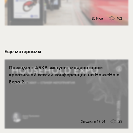
20 Июн
402
Еще материалы
Президент АБКР выступит модератором
креативной сессии конференции на HouseHold
Expo 2...
Сегодня в 17:54
25