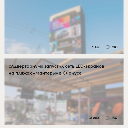
1 Авг
285
«Адверториум» запустил сеть LED-экранов
на пляжах «Мантеры» в Сириусе
28 Июл
237