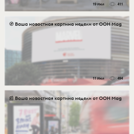
19 Июл
411
🧭 Ваша новостная картина недели от OOH Mag
11 Июл
494
📰 Ваша новостная картина недели от OOH Mag