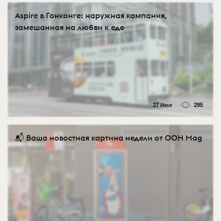
Aspire в Гонконге: наружная кампания,
замешанная на любви к еде
27 Июл
295
📬 Ваша новостная картина недели от OOH Mag