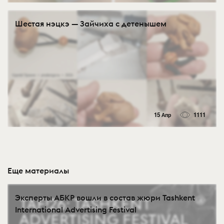
Шестая нэцкэ — Зайчиха с детенышем
15 Апр
1111
Еще материалы
Эксперты АБКР вошли в состав жюри Tashkent
International Advertising Festival