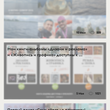
10 Июл
509
Мои книги-альбомы «Дизайн и реклама»
и «Живопись и графика» доступны к ...
5 Мая
1021
Первый показ «Семь вёрст до рассвета»!