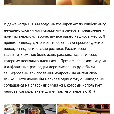
И даже когда В 18-м году, на тренировках по кикбоксингу,
неудачно словил ногу спарринг-партнера в предплечье и
получил перелом, творчеству все равно нашлось место. Я
пришел к выводу, что моя гипсовая рука просто чудесно
подходит под египетские росписи. Ржали всем
травмпунктом, так было жаль расставаться с гипсом,
которому несколько тысяч лет... Причем, пришлось изучить
и алфавитные раскладки иероглифов, на руке были
зашифрованы три послания-мудрости на английском
языке... Хотя лучше бы написал одну другую: никогда не
соглашайся на спарринг с чуваком, который использует
чертовы самодельные щитки! так_его_перетак :)))))