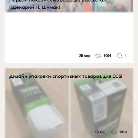
(сценарий Н. Шумак)
25 Апр
1004
1
Дизайн упаковки спортивных товаров для ECSI
16 Апр
1319