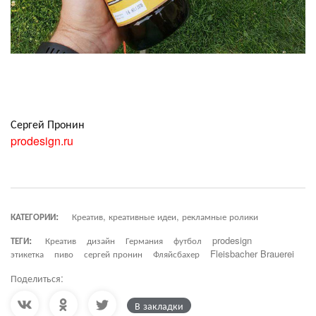
Сергей Пронин
prodesign.ru
КАТЕГОРИИ:
Креатив, креативные идеи, рекламные ролики
ТЕГИ:
Креатив
дизайн
Германия
футбол
prodesign
этикетка
пиво
сергей пронин
Фляйсбахер
Fleisbacher Brauerei
Поделиться:
В закладки