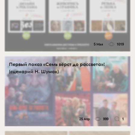
5 Мая
1019
Первый показ «Семь вёрст до рассвета»!
(сценарий Н. Шумак)
25 Апр
999
1