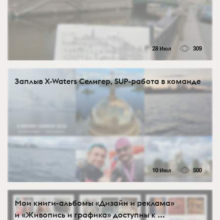
28 Июл
309
Заплыв X-Waters Селигер, SUP-работа в команде
10 Июл
500
Мои книги-альбомы «Дизайн и реклама»
и «Живопись и графика» доступны к ...