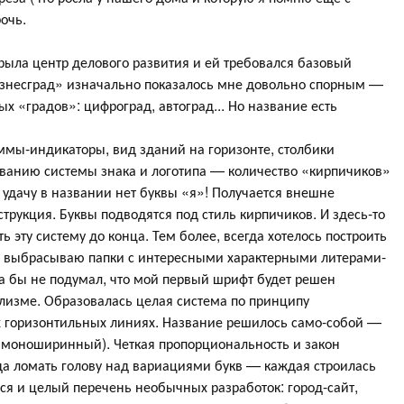
рочь.
рыла центр делового развития и ей требовался базовый
знесград» изначально показалось мне довольно спорным —
 «градов»: цифроград, автоград... Но название есть
мы-индикаторы, вид зданий на горизонте, столбики
ированию системы знака и логотипа — количество «кирпичиков»
а удачу в названии нет буквы «я»! Получается внешне
трукция. Буквы подводятся под стиль кирпичиков. И здесь-то
 эту систему до конца. Тем более, всегда хотелось построить
не выбрасываю папки с интересными характерными литерами-
да бы не подумал, что мой первый шрифт будет решен
лизме. Образовалась целая система по принципу
х горизонтильных линиях. Название решилось само-собой —
 моноширинный). Четкая пропорциональность и закон
да ломать голову над вариациями букв — каждая строилась
лся и целый перечень необычных разработок: город-сайт,