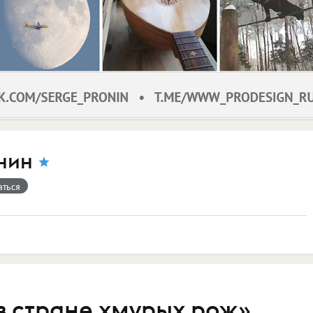
нин
аться
в стране хмурых рож»