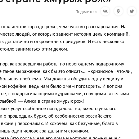
Поделиться:
от клиентов гораздо реже, чем чувство разочарования. На
ичество людей, от которых зависит история целых компаний.
к достаточно и откровенных придурков. И есть несколько
 стоило заниматься этим делом.
 пор, как завершили работы по новогоднему подарочному
 такое выражение, как бы это описать... «кризисное» что-ли,
а большая проблема. Мы должны обсудить одну вещицу и
ой кофейне, ведь нам было о чем поговорить. И вот она
тье, с подпрыгивающими кудряшками, горящими веселыми
 улыбкой — Алиса в стране хмурых рож!
овых услуг особенное попадалово, но, вместо унылого
 о прошедших бурях, об особенностях российского
вконец персонажах. И хохочем, как безумные, благо в
лишь один человек за дальним столиком.
ереза (что росла у нашего дома и которую я помню еще с