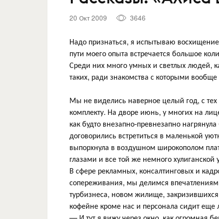
20 Окт 2009
3646
Надо признаться, я испытываю восхищение 
пути моего опыта встречается большое кол
Среди них много умных и светлых людей, ка
таких, ради знакомства с которыми вообще
Мы не виделись наверное целый год, с тех
комплекту. На дворе июнь, у многих на лице
как будто внезапно-превнезапно нагрянул
договорились встретиться в маленькой уютн
выпорхнула в воздушном широкополом пла
глазами и все той же немного хулиганской
В сфере рекламных, консалтинговых и кадр
сопереживания, мы делимся впечатлениями
турбизнеса, новом жилище, закризившихся 
кофейне кроме нас и персонала сидит еще 
— И тут я вижу через окно, как огромная б