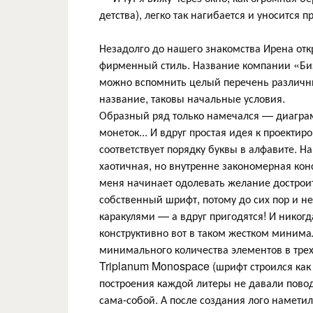
детства), легко так нагибается и уносится п
Незадолго до нашего знакомства Ирена отк
фирменный стиль. Название компании «Би
можно вспомнить целый перечень различных
название, таковы начальные условия.
Образный ряд только намечался — диаграм
монеток... И вдруг простая идея к проект
соответствует порядку буквы в алфавите. Н
хаотичная, но внутренне закономерная конс
меня начинает одолевать желание достроить
собственный шрифт, потому до сих пор и 
каракулями — а вдруг пригодятся! И никог
конструктивно вот в таком жестком минима
минимального количества элементов в тре
Triplanum Monospace (шрифт строился как
построения каждой литеры не давали пово
сама-собой. А после создания лого намети