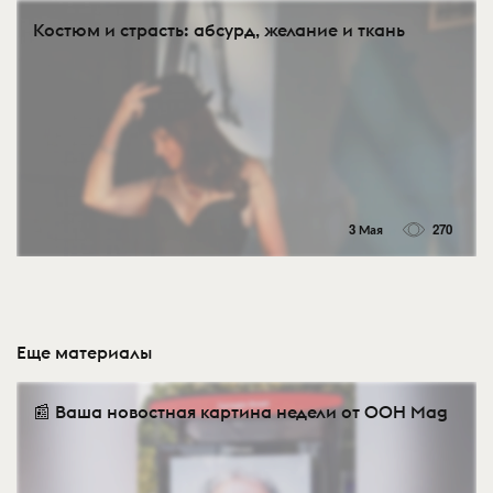
Костюм и страсть: абсурд, желание и ткань
3 Мая
270
Еще материалы
📰 Ваша новостная картина недели от OOH Mag