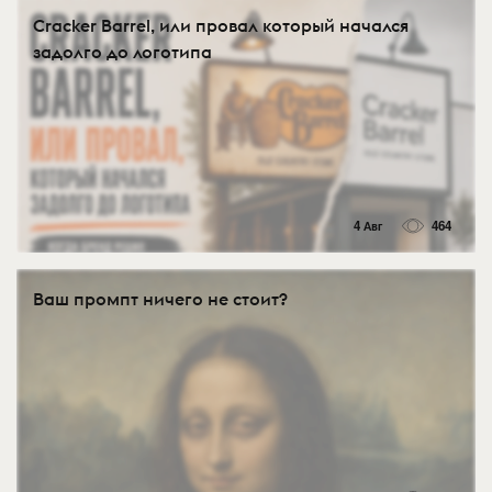
Cracker Barrel, или провал который начался
задолго до логотипа
4 Авг
464
Ваш промпт ничего не стоит?