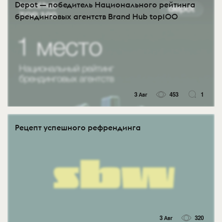
Depot — победитель Национального рейтинга
брендинговых агентств Brand Hub top100
3 Авг
453
1
Рецепт успешного рефрендинга
3 Авг
320