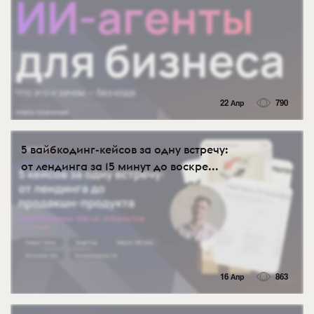
22 Апр
790
5 вайбкодинг-кейсов за одну встречу:
от лендинга за 15 минут до воскре...
16 Апр
863