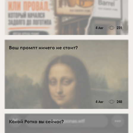
4 Авг
231
Ваш промпт ничего не стоит?
4 Авг
248
Какой Ротко вы сейчас?