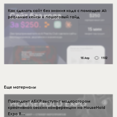
Как сделать сайт без знания кода с помощью AI:
реальные кейсы и пошаговый гайд
16 Апр
1102
Еще материалы
Президент АБКР выступит модератором
креативной сессии конференции на HouseHold
Expo 2...