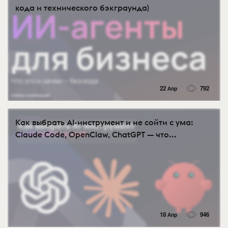
кода и технического бэкграунда)
22 Апр
792
Как выбрать AI-инструмент и не сойти с ума:
Claude Code, OpenClaw, ChatGPT — что...
18 Апр
946