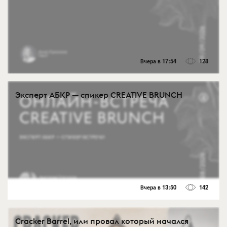
Вчера в 17:54
128
Эксперт АБКР — спикер CREATIVE BRUNCH
Вчера в 13:50
142
Cracker Barrel, или провал который начался