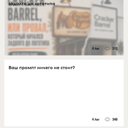
задолго до логотипа
4 Авг
312
Ваш промпт ничего не стоит?
4 Авг
348