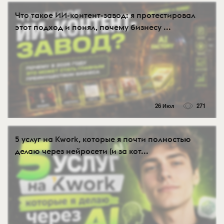
Что такое ИИ-контент-завод: я протестировал
этот подход и понял, почему бизнесу ...
26 Июл
271
5 услуг на Kwork, которые я почти полностью
делаю через нейросети (и за кот...