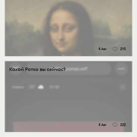
4 Авг
215
Какой Ротко вы сейчас?
4 Авг
222