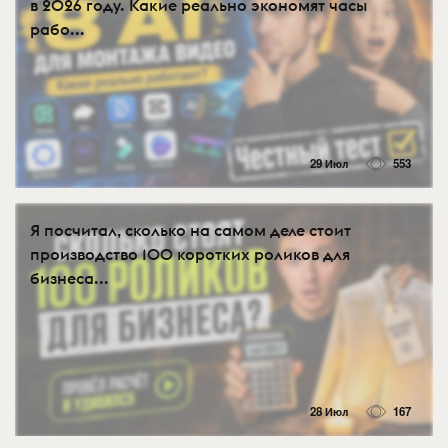
в 2026 году. Какие реально экономят часы
рабо...
29 Июл
553
Я посчитал, сколько на самом деле стоит
производство 100 коротких роликов для
бизнеса...
28 Июл
167