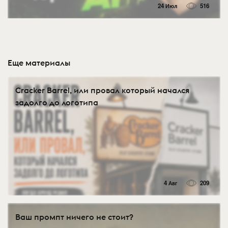
24 Июл
516
Еще материалы
Cracker Barrel, или провал который начался
задолго до логотипа
4 Авг
209
Ваш промпт ничего не стоит?