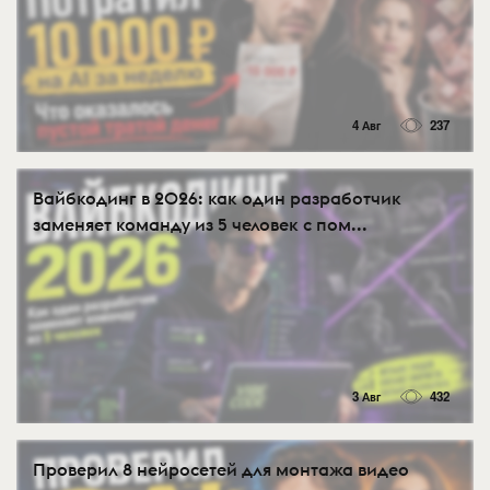
4 Авг
237
Вайбкодинг в 2026: как один разработчик
заменяет команду из 5 человек с пом...
3 Авг
432
Проверил 8 нейросетей для монтажа видео