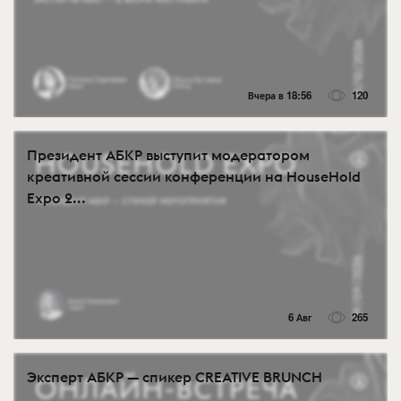
Вчера в 18:56
120
Президент АБКР выступит модератором
креативной сессии конференции на HouseHold
Expo 2...
6 Авг
265
Эксперт АБКР — спикер CREATIVE BRUNCH