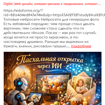
Digital (web-дизайн, интернет-реклама и продвижение, интернет-сообщества и блоги, интернет-коммуникации, мобильный маркетинг, реклама на цифровых экранах)
https://eduforms.org/?
rid=82a4d4ed843e741e&ulp=https%3A%2F%2Fstudy24.ai%2F
Топовые нейросети Нейросети для генерации фото
Есть забавный парадокс: чем проще стало делать
картинки, тем сложнее стало сделать что-то
действительно тёплое. Пасха — как раз тот случай,
когда хочется не просто «красиво», а по-
настоящему душевно. Раньше мы вырезали из
бумаги, клеили, рисовали гуашью....
подробнее