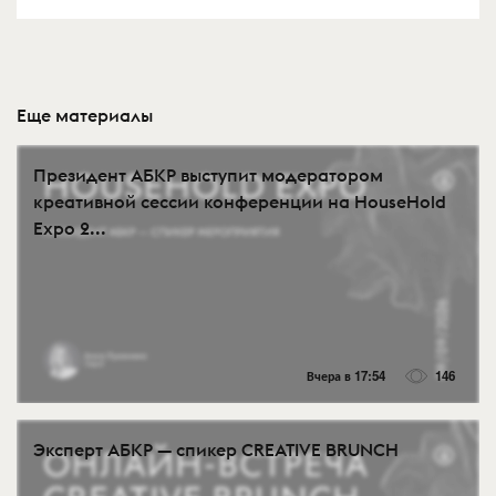
Еще материалы
Президент АБКР выступит модератором
креативной сессии конференции на HouseHold
Expo 2...
Вчера в 17:54
146
Эксперт АБКР — спикер CREATIVE BRUNCH