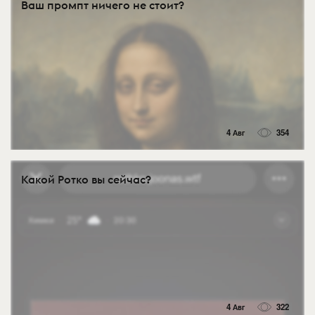
Ваш промпт ничего не стоит?
4 Авг
354
Какой Ротко вы сейчас?
4 Авг
322