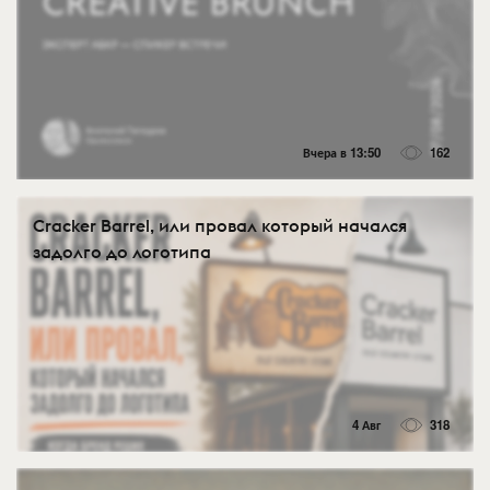
Вчера в 13:50
162
Cracker Barrel, или провал который начался
задолго до логотипа
4 Авг
318