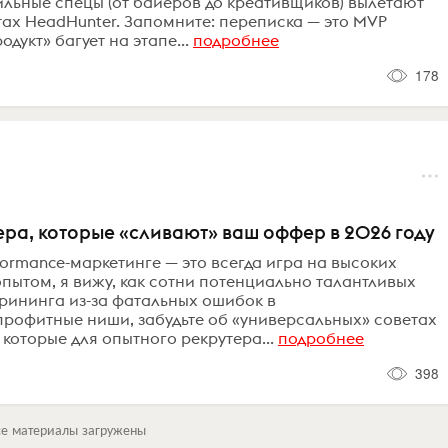
ильные спецы (от байеров до креативщиков) вылетают
атах HeadHunter. Запомните: переписка — это MVP
дукт» багует на этапе...
подробнее
178
ьера, которые «сливают» ваш оффер в 2026 году
erformance-маркетинге — это всегда игра на высоких
 опытом, я вижу, как сотни потенциально талантливых
рининга из-за фатальных ошибок в
профитные ниши, забудьте об «универсальных» советах
 которые для опытного рекрутера...
подробнее
398
се материалы загружены