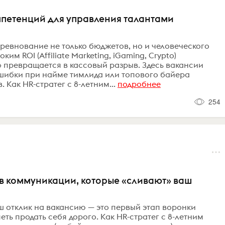
компетенций для управления талантами
оревнование не только бюджетов, но и человеческого
им ROI (Affiliate Marketing, iGaming, Crypto)
» превращается в кассовый разрыв. Здесь вакансии
ошибки при найме тимлида или топового байера
 Как HR-стратег с 8-летним...
подробнее
254
 в коммуникации, которые «сливают» ваш
аш отклик на вакансию — это первый этап воронки
еть продать себя дорого. Как HR-стратег с 8-летним