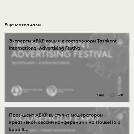
Еще материалы
Эксперты АБКР вошли в состав жюри Tashkent
International Advertising Festival
7 Авг
280
Президент АБКР выступит модератором
креативной сессии конференции на HouseHold
Expo 2...