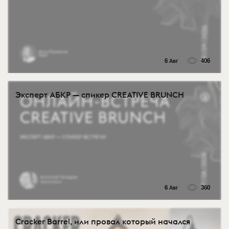
6 Авг
406
Эксперт АБКР — спикер CREATIVE BRUNCH
6 Авг
360
Cracker Barrel, или провал который начался