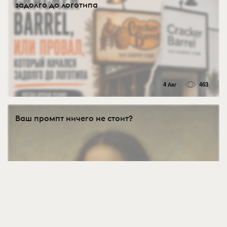
задолго до логотипа
4 Авг
463
Ваш промпт ничего не стоит?
4 Авг
544