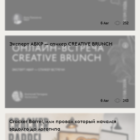
6 Авг
252
Эксперт АБКР — спикер CREATIVE BRUNCH
6 Авг
243
Cracker Barrel, или провал который начался
задолго до логотипа