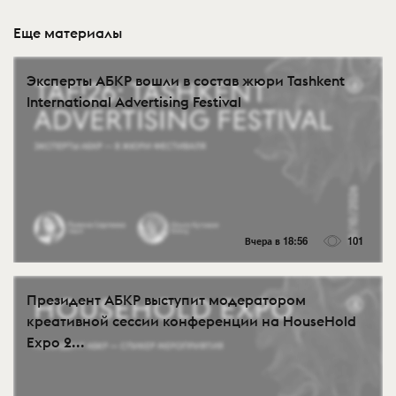
Еще материалы
Эксперты АБКР вошли в состав жюри Tashkent
International Advertising Festival
Вчера в 18:56
101
Президент АБКР выступит модератором
креативной сессии конференции на HouseHold
Expo 2...