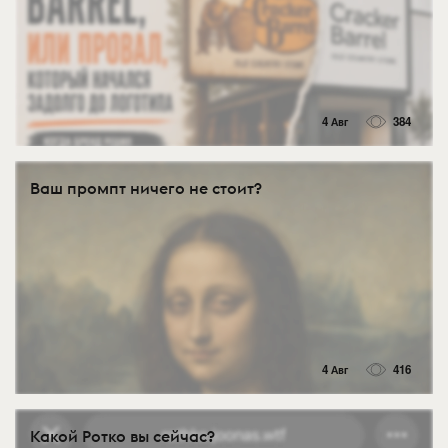
4 Авг
384
Ваш промпт ничего не стоит?
4 Авг
416
Какой Ротко вы сейчас?