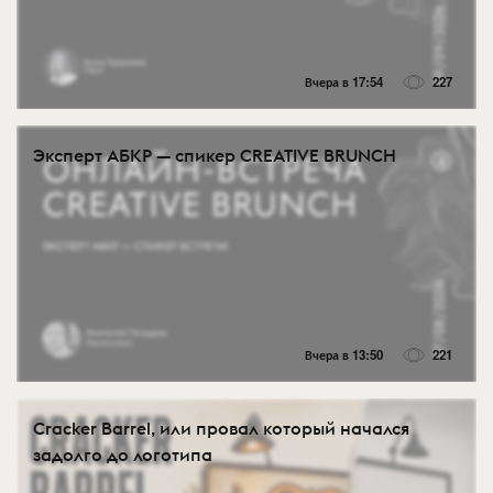
Вчера в 17:54
227
Эксперт АБКР — спикер CREATIVE BRUNCH
Вчера в 13:50
221
Cracker Barrel, или провал который начался
задолго до логотипа