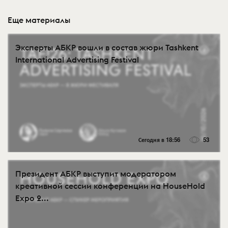
Еще материалы
Эксперты АБКР вошли в состав жюри Tashkent
International Advertising Festival
Сегодня в 18:56
53
Президент АБКР выступит модератором
креативной сессии конференции на HouseHold
Expo 2...