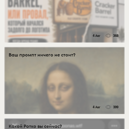
4 Авг
368
Ваш промпт ничего не стоит?
4 Авг
399
Какой Ротко вы сейчас?