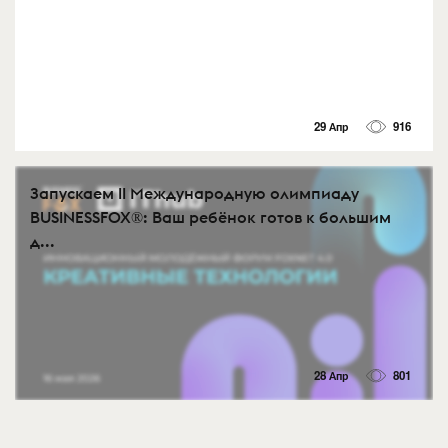
29 Апр
916
Запускаем II Международную олимпиаду
BUSINESSFOX®: Ваш ребёнок готов к большим
д...
28 Апр
801