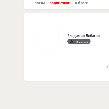
посты
подписчики
о блоге
Владимир Лобанов
В коллеги
З