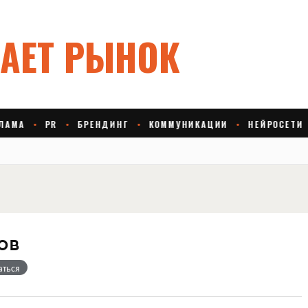
ов
аться