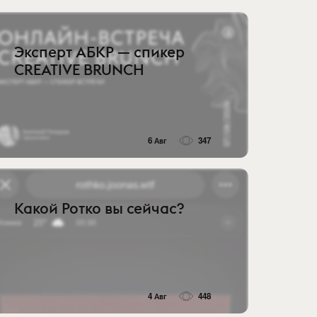
Эксперт АБКР — спикер
CREATIVE BRUNCH
6 Авг
347
Какой Ротко вы сейчас?
4 Авг
448