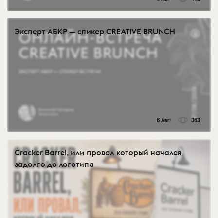
Эксперт АБКР — спикер CREATIVE BRUNCH
6 Авг
363
Cracker Barrel, или провал который начался
задолго до логотипа