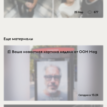
25 Мар
677
Еще материалы
📰 Ваша новостная картина недели от OOH Mag
Сегодня в 15:24