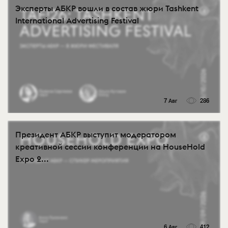
Эксперты АБКР вошли в состав жюри Tashkent
International Advertising Festival
7 Авг
286
Президент АБКР выступит модератором
креативной сессии конференции на HouseHold
Expo 2...
6 Авг
412