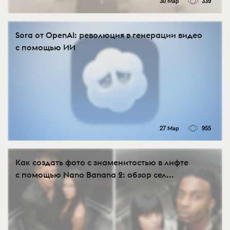
30 Мар
339
Sora от OpenAI: революция в генерации видео
с помощью ИИ
27 Мар
955
Как создать фото с знаменитостью в лифте
с помощью Nano Banana 2: обзор сел...