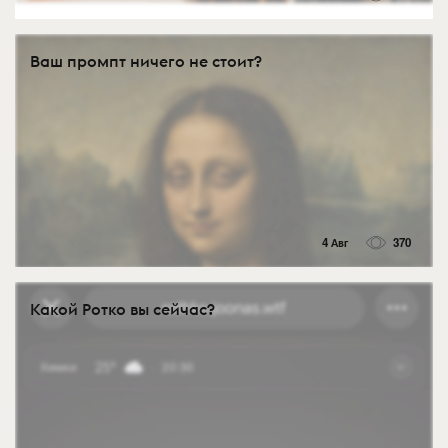
Ваш промпт ничего не стоит?
4 Авг
370
Какой Ротко вы сейчас?