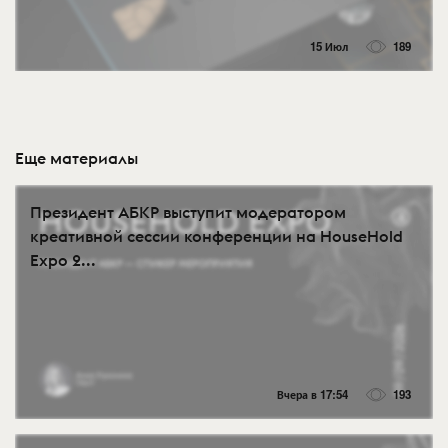
15 Июл
189
Еще материалы
Президент АБКР выступит модератором
креативной сессии конференции на HouseHold
Expo 2...
Вчера в 17:54
193