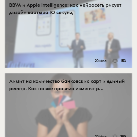
BBVA и Apple Intelligence: как нейросеть рисует
дизайн карты за 10 секунд
20 Июл
153
Лимит на количество банковских карт и единый
реестр. Как новые правила изменят р...
20 Июл
300