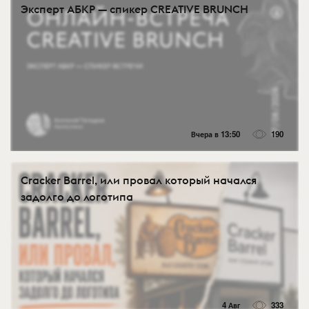
Эксперт АБКР — спикер CREATIVE BRUNCH
Вчера в 13:50
190
Cracker Barrel, или провал который начался
задолго до логотипа
4 Авг
333