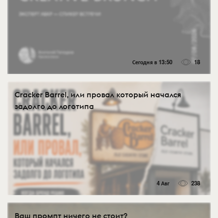
Сегодня в 13:50
18
Cracker Barrel, или провал который начался
задолго до логотипа
4 Авг
238
Ваш промпт ничего не стоит?