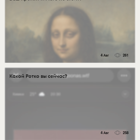
4 Авг
261
Какой Ротко вы сейчас?
4 Авг
258