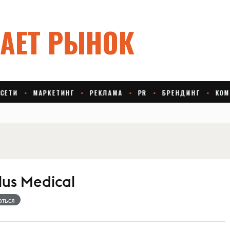
us Medical
аться