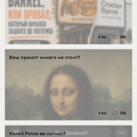
4 Авг
460
Ваш промпт ничего не стоит?
4 Авг
538
Какой Ротко вы сейчас?