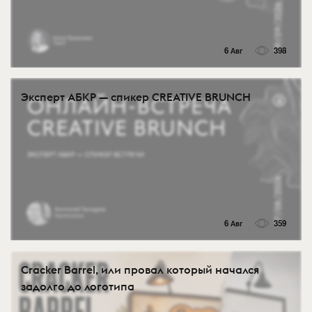
6 Авг
398
Эксперт АБКР — спикер CREATIVE BRUNCH
6 Авг
359
Cracker Barrel, или провал который начался
задолго до логотипа