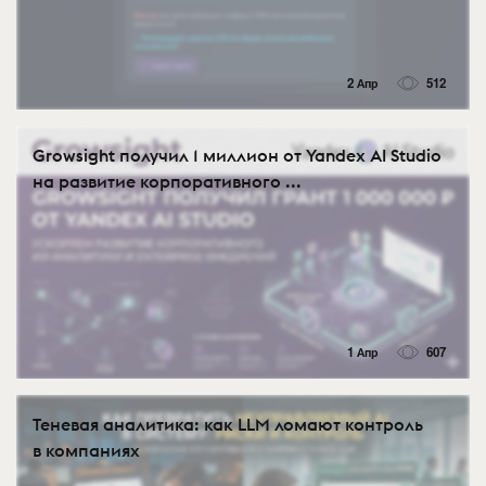
2 Апр
512
Growsight получил 1 миллион от Yandex AI Studio
на развитие корпоративного ...
1 Апр
607
Теневая аналитика: как LLM ломают контроль
в компаниях