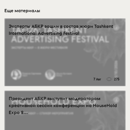
Еще материалы
Эксперты АБКР вошли в состав жюри Tashkent
International Advertising Festival
7 Авг
275
Президент АБКР выступит модератором
креативной сессии конференции на HouseHold
Expo 2...