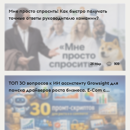
Мне просто спросить! Как быстро получать
точные ответы руководителю комании?
26 Мар
909
ТОП 30 вопросов к ИИ ассистенту Growsight для
поиска драйверов роста бизнеса. E-Com с...