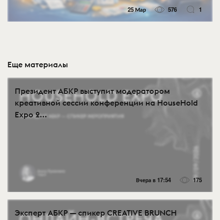
25 Мар
576
1
Еще материалы
Президент АБКР выступит модератором
креативной сессии конференции на HouseHold
Expo 2...
Вчера в 17:54
175
Эксперт АБКР — спикер CREATIVE BRUNCH