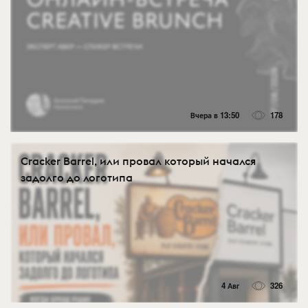
Вчера в 13:50
178
Cracker Barrel, или провал который начался
задолго до логотипа
4 Авг
326