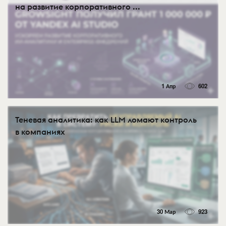
на развитие корпоративного ...
1 Апр
602
Теневая аналитика: как LLM ломают контроль
в компаниях
30 Мар
923