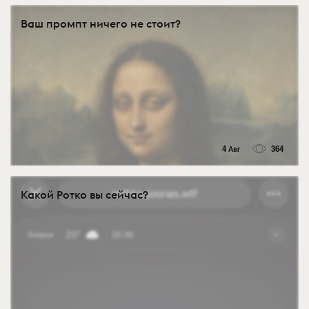
Ваш промпт ничего не стоит?
4 Авг
364
Какой Ротко вы сейчас?