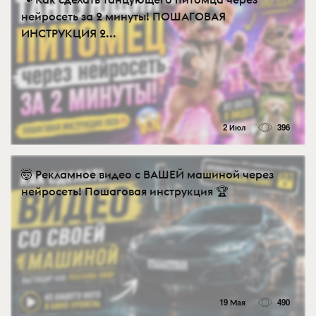
нейросеть за 2 минуты! ПОШАГОВАЯ
ИНСТРУКЦИЯ 2...
2 Июл
396
🤯 Рекламное видео с ВАШЕЙ машиной через
нейросеть! Пошаговая инструкция 🏆
19 Мая
490