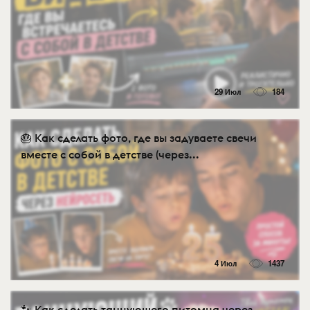
29 Июл
184
🎂 Как сделать фото, где вы задуваете свечи
вместе с собой в детстве (через...
4 Июл
1437
🐾 Как сделать танцующего питомца через