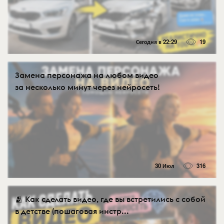
Сегодня в 22:29
19
Замена персонажа на любом видео
за несколько минут через нейросеть!
30 Июл
316
🫂 Как сделать видео, где вы встретились с собой
в детстве (пошаговая инстр...